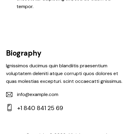
tempor.
Biography
Ignissimos ducimus quin blandiitis praesentium
voluptatem deleniti atque corrupti quos dolores et
quas molestias excepturi. scint occaecatti gnissimus.
info@example.com
E-
+1 840 841 25 69
m
Ph
ail:
on
e: