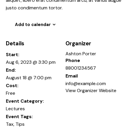
aliquet, libero erat condimentum arcu, at varius augue
justo condimentum tortor.
Add to calendar
Details
Organizer
Ashton Porter
Start:
Phone
Aug 6, 2023 @ 3:30 pm
88001234567
End:
Email
August 18 @ 7:00 pm
info@example.com
Cost:
View Organizer Website
Free
Event Category:
Lectures
Event Tags:
Tax
,
Tips